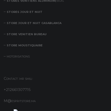
–
stores venitiens aluminuim
/bois
–
stores jour et nuit
–
store jour et nuit casablanca
–
store venitien bureau
–
store moustiquaire
– motorisations
Contact :mr smili
+212661307715
M@espritstore.ma