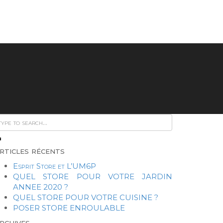
rticles récents
Esprit Store et L’UM6P
QUEL STORE POUR VOTRE JARDIN
ANNEE 2020 ?
QUEL STORE POUR VOTRE CUISINE ?
POSER STORE ENROULABLE
rchives