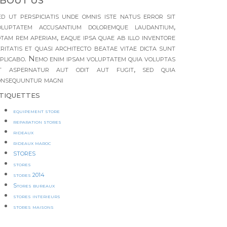
BOUT US
ed ut perspiciatis unde omnis iste natus error sit
oluptatem accusantium doloremque laudantium,
tam rem aperiam, eaque ipsa quae ab illo inventore
ritatis et quasi architecto beatae vitae dicta sunt
xplicabo. Nemo enim ipsam voluptatem quia voluptas
it aspernatur aut odit aut fugit, sed quia
onsequuntur magni
tiquettes
equipement store
reparation stores
rideaux
rideaux maroc
STORES
stores
stores 2014
Stores bureaux
stores interieurs
stores maisons