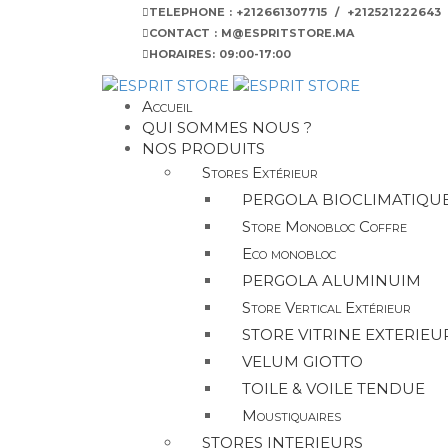
TELEPHONE : +212661307715 / +212521222643
CONTACT : M@ESPRITSTORE.MA
HORAIRES: 09:00-17:00
Accueil
QUI SOMMES NOUS ?
NOS PRODUITS
Stores Extérieur
PERGOLA BIOCLIMATIQU
Store Monobloc Coffre
Eco monobloc
PERGOLA ALUMINUIM
Store Vertical Extérieur
STORE VITRINE EXTERIEU
VELUM GIOTTO
TOILE & VOILE TENDUE
Moustiquaires
STORES INTERIEURS