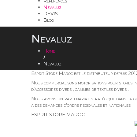
Références
Nevaluz
DEVIS
Blog
Nevaluz
Home
/
Nevaluz
Esprit Store Maroc est le distributeur depuis 2012
Nous commercialisons motorisations pour stores int
d’accessoires divers , gammes de textiles divers .
Nous avons un partenariat stratégique dans la g
à des demandes d’ordre régionales et nationales.
ESPRIT STORE MAROC